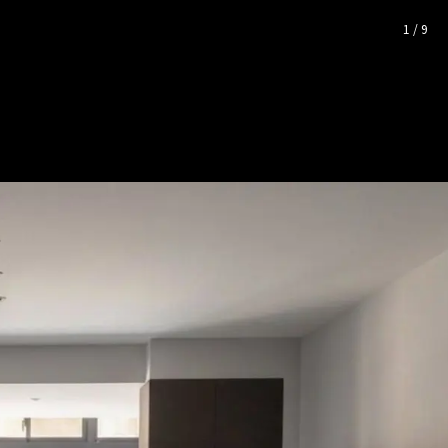
片空間靈感
1
/
9