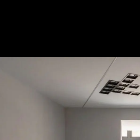
映線｜現代風｜32坪
— 完整照