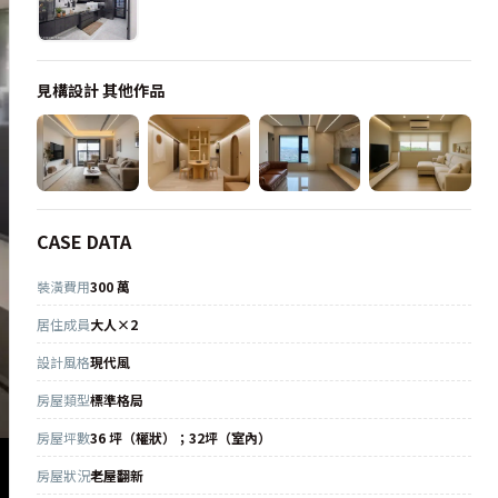
見構設計
其他作品
CASE DATA
裝潢費用
300 萬
居住成員
大人×2
設計風格
現代風
房屋類型
標準格局
房屋坪數
36 坪（權狀）；32坪（室內）
房屋狀況
老屋翻新