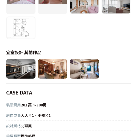
宜室設計
其他作品
CASE DATA
裝潢費用
201 萬 ～300萬
居住成員
大人×1、小孩×1
設計風格
北歐風
房屋類型
標準格局