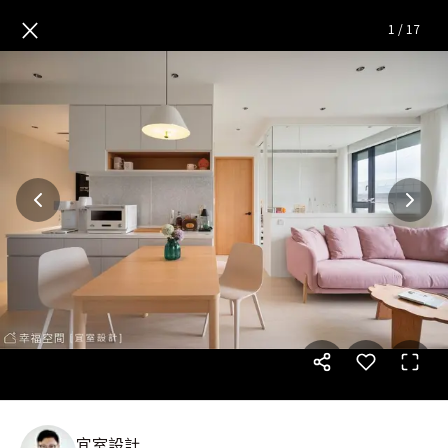
粉色輕語｜北歐風｜24坪
— 完
×
1
/
17
宜室設計