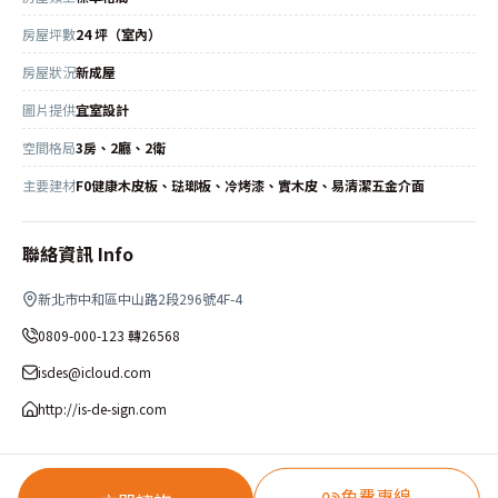
房屋坪數
24 坪（室內）
房屋狀況
新成屋
圖片提供
宜室設計
空間格局
3房、2廳、2衛
主要建材
F0健康木皮板、琺瑯板、冷烤漆、實木皮、易清潔五金介面
聯絡資訊 Info
新北市中和區中山路2段296號4F-4
0809-000-123 轉26568
isdes@icloud.com
http://is-de-sign.com
免費專線