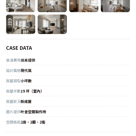
CASE DATA
裝潢費用
尚未提供
設計風格
現代風
房屋類型
小坪數
房屋坪數
19 坪（室內）
房屋狀況
新成屋
圖片提供
叶舍空間製作所
空間格局
2房、2廳、2衛