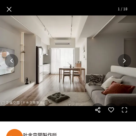
留白之間｜現代風｜19坪
— 完
×
1
/
18
叶舍空間製作所