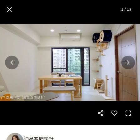
高彩小坪數中古屋 畫風一轉簡約
×
1
/
13
迪品空間設計