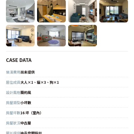
CASE DATA
裝潢費用
尚未提供
居住成員
大人×1、貓×3、狗×1
設計風格
簡約風
房屋類型
小坪數
房屋坪數
16 坪（室內）
房屋狀況
中古屋
圖片提供
迪品空間設計