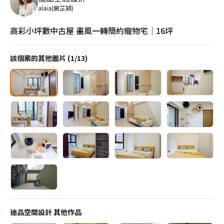
alaia(施芷穎)
高彩小坪數中古屋 畫風一轉簡約寵物宅│16坪
該個案的其他圖片 (
1
/
13
)
迪品空間設計
其他作品