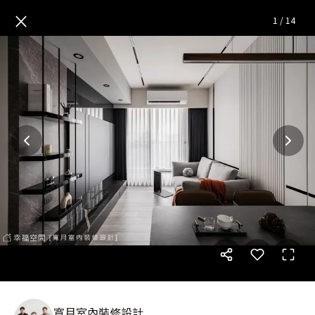
靜息・光境・自在｜15坪
— 完
×
1
/
14
寬月室內裝修設計