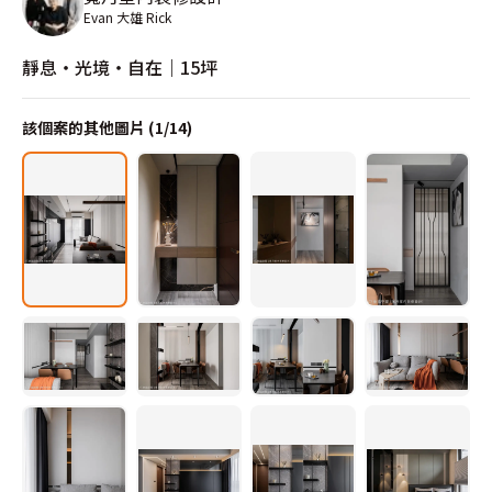
Evan 大雄 Rick
靜息・光境・自在｜15坪
該個案的其他圖片 (
1
/
14
)