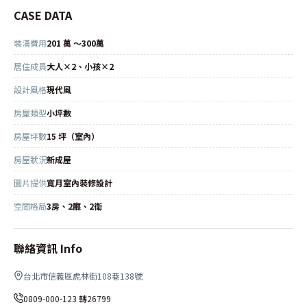
CASE DATA
裝潢費用
201 萬 ～300萬
居住成員
大人×2、小孩×2
設計風格
現代風
房屋類型
小坪數
房屋坪數
15 坪（室內）
房屋狀況
新成屋
圖片提供
寬月室內裝修設計
空間格局
3房、2廳、2衛
聯絡資訊 Info
台北市信義區虎林街108巷138號
0809-000-123 轉26799