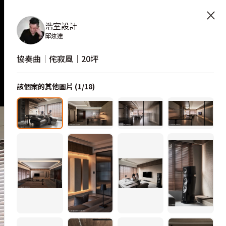
×
浩室設計
邱炫達
協奏曲│侘寂風│20坪
該個案的其他圖片 (
1
/
18
)