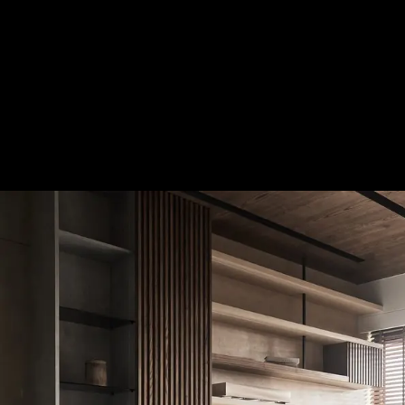
協奏曲│侘寂風│20坪
— 完整