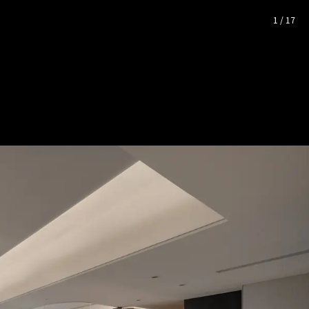
7坪
— 完整照片空間靈感
1
/
17