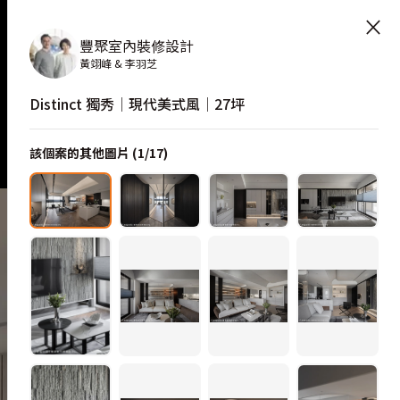
×
豐聚室內裝修設計
黃翊峰 & 李羽芝
Distinct 獨秀│現代美式風│27坪
該個案的其他圖片 (
1
/
17
)