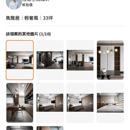
蔡岳儒
雋雅居│輕奢風│33坪
該個案的其他圖片 (
1
/
10
)