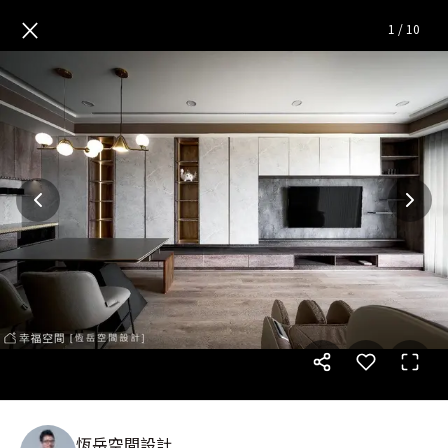
雋雅居│輕奢風│33坪
— 完整
×
1
/
10
恆岳空間設計