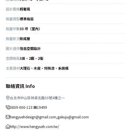
設計風格
輕奢風
房屋類型
標準格局
房屋坪數
33 坪（室內）
房屋狀況
新成屋
圖片提供
恆岳空間設計
空間格局
3房、2廳、2衛
主要建材
大理石、木皮、特殊漆、系統櫃
聯絡資訊 Info
台北市中山區林森北路50號4樓之一
0809-000-123 轉19499
hengyuehdesign@gmail.com,gakuju@gmail.com
http://www.hengyueh.com.tw/