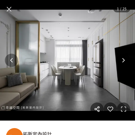
Minuet│輕奢法式風│24坪
—
×
1
/
25
拓新室內設計