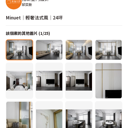
邱奕新
Minuet│輕奢法式風│24坪
該個案的其他圖片 (
1
/
25
)