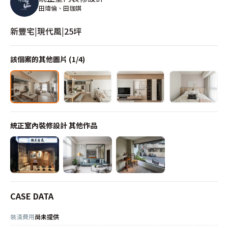
田瑋倫、田珈娸
新豐宅|現代風|25坪
該個案的其他圖片 (
1
/
4
)
統正室內裝修設計
其他作品
CASE DATA
裝潢費用
尚未提供