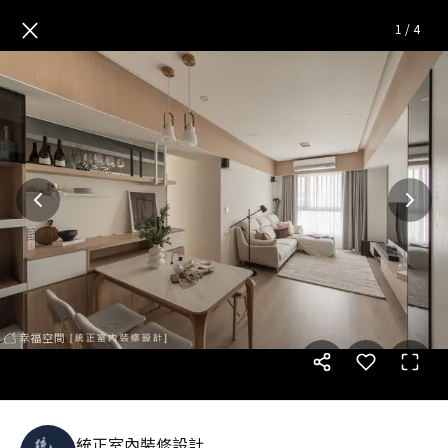
新豐宅|現代風|25坪
— 完整照
×
1
/
4
統正室內裝修設計