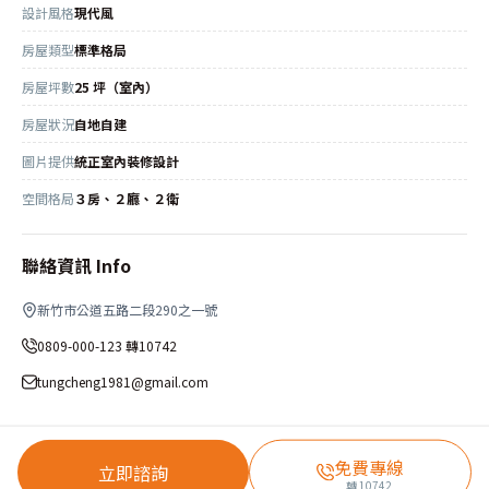
設計風格
現代風
房屋類型
標準格局
房屋坪數
25 坪（室內）
房屋狀況
自地自建
圖片提供
統正室內裝修設計
空間格局
３房、２廳、２衛
聯絡資訊 Info
新竹市公道五路二段290之一號
0809-000-123 轉10742
tungcheng1981@gmail.com
免費專線
立即諮詢
轉
10742