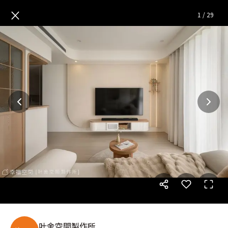
風和日麗│日式簡約風
— 完整
×
1
/
29
叶舍空間製作所