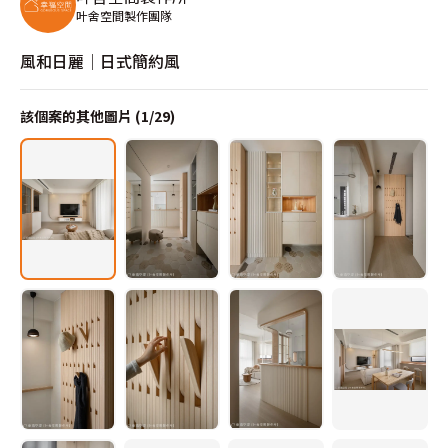
叶舍空間製作團隊
風和日麗│日式簡約風
該個案的其他圖片 (
1
/
29
)