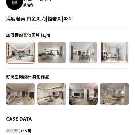
蔡鎔和
清麗奢美 白金風尚|輕奢風|48坪
該個案的其他圖片 (
1
/
4
)
好寓空間設計
其他作品
CASE DATA
裝潢費用
155 萬