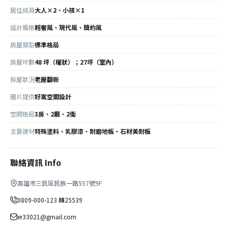
居住成員
大人×2、小孩×1
設計風格
輕奢風、現代風、簡約風
房屋類型
標準格局
房屋坪數
48 坪（權狀）；27坪（室內）
房屋狀況
老屋翻新
圖片提供
好寓空間設計
空間格局
3房、2廳、2衛
主要建材
特殊塗料、乳膠漆、耐磨地板、石材美耐板
聯絡資訊 Info
高雄市三民區民族一路557號9F
0809-000-123 轉25539
er33021@gmail.com