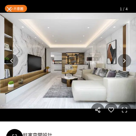
清麗奢美 白金風尚|輕奢風|48坪
×
3D 示意圖
1
/
4
好寓空間設計