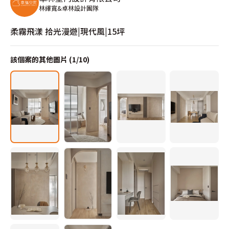
林繹寬&卓林設計團隊
柔霧飛漾 拾光漫遊|現代風|15坪
該個案的其他圖片 (
1
/
10
)