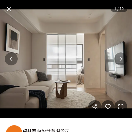
柔霧飛漾 拾光漫遊|現代風|15坪
×
1
/
10
卓林室內設計有限公司