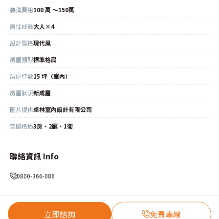
裝潢費用
100 萬 ～150萬
居住成員
大人×4
設計風格
現代風
房屋類型
標準格局
房屋坪數
15 坪（室內）
房屋狀況
新成屋
圖片提供
卓林室內設計有限公司
空間格局
3房、2廳、1衛
聯絡資訊 Info
0800-366-086
立即諮詢
免費專線