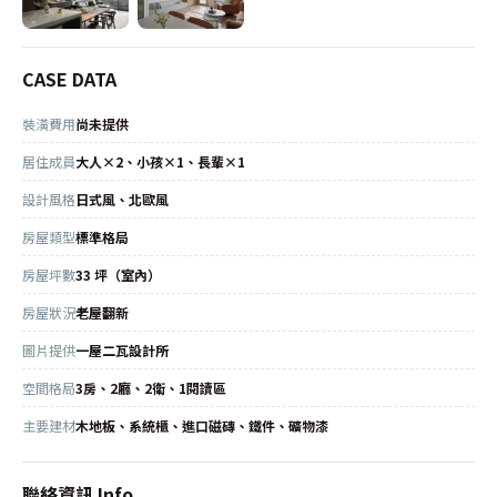
CASE DATA
裝潢費用
尚未提供
居住成員
大人×2、小孩×1、長輩×1
設計風格
日式風、北歐風
房屋類型
標準格局
房屋坪數
33 坪（室內）
房屋狀況
老屋翻新
圖片提供
一屋二瓦設計所
空間格局
3房、2廳、2衛、1閱讀區
主要建材
木地板、系統櫃、進口磁磚、鐵件、礦物漆
聯絡資訊 Info