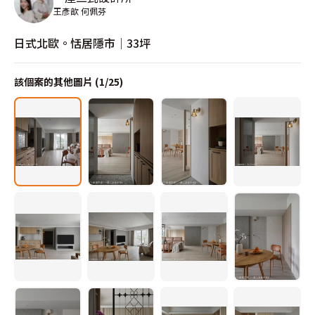
王彥歆 何佩芬
日式北歐。恬居隱市│33坪
該個案的其他圖片 (
1
/
25
)