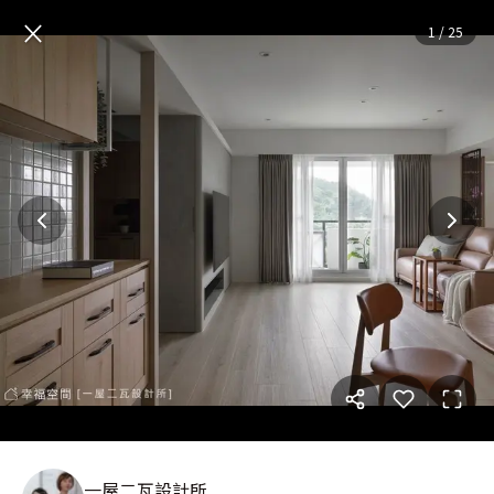
日式北歐。恬居隱市│33坪
—
×
1
/
25
一屋二瓦設計所