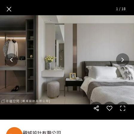
朝暮絮語|現代風|35坪
— 完整
×
1
/
18
觀域設計有限公司