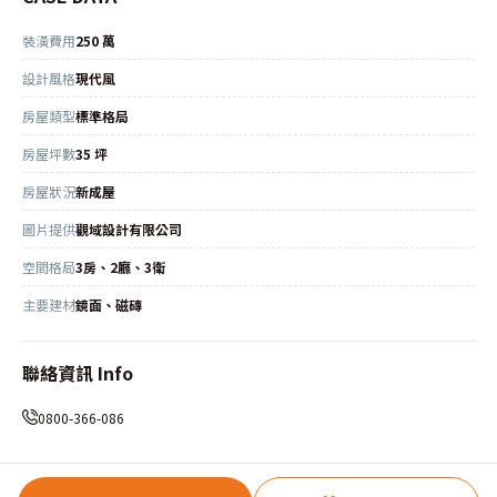
裝潢費用
250 萬
設計風格
現代風
房屋類型
標準格局
房屋坪數
35 坪
房屋狀況
新成屋
圖片提供
觀域設計有限公司
空間格局
3房、2廳、3衛
主要建材
鏡面、磁磚
聯絡資訊 Info
0800-366-086