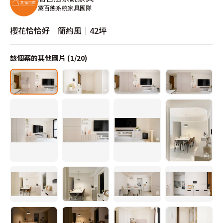
窩百態系統家具團隊
櫻花恰恰好│簡約風│42坪
該個案的其他圖片 (
1
/
20
)