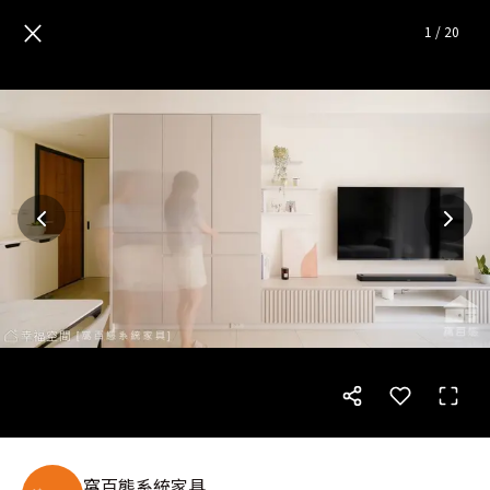
櫻花恰恰好│簡約風│42坪
—
×
1
/
20
窩百態系統家具