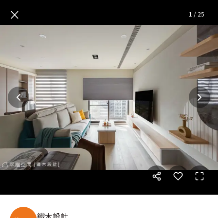
杲杲出日的清潤宅|現代風|27坪
×
1
/
25
鐵木設計