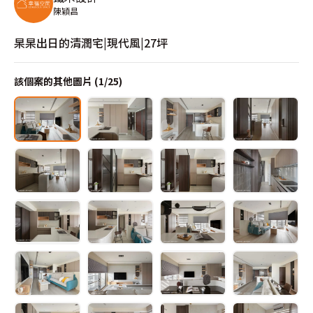
陳穎昌
杲杲出日的清潤宅|現代風|27坪
該個案的其他圖片 (
1
/
25
)