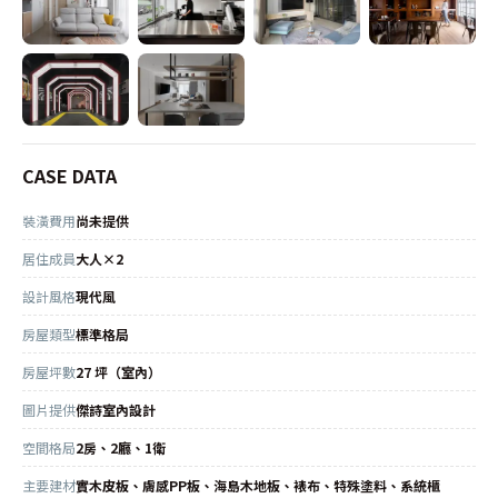
CASE DATA
裝潢費用
尚未提供
居住成員
大人×2
設計風格
現代風
房屋類型
標準格局
房屋坪數
27 坪（室內）
圖片提供
傑詩室內設計
空間格局
2房、2廳、1衛
主要建材
實木皮板、膚感PP板、海島木地板、裱布、特殊塗料、系統櫃