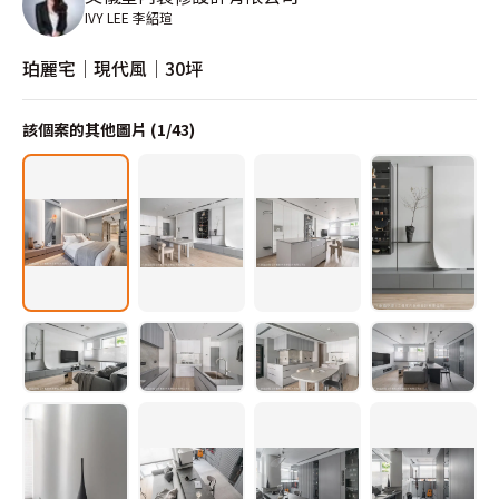
IVY LEE 李紹瑄
珀麗宅│現代風│30坪
該個案的其他圖片 (
1
/
43
)