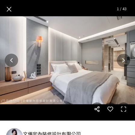
珀麗宅│現代風│30坪
— 完整
×
1
/
43
文儀室內裝修設計有限公司