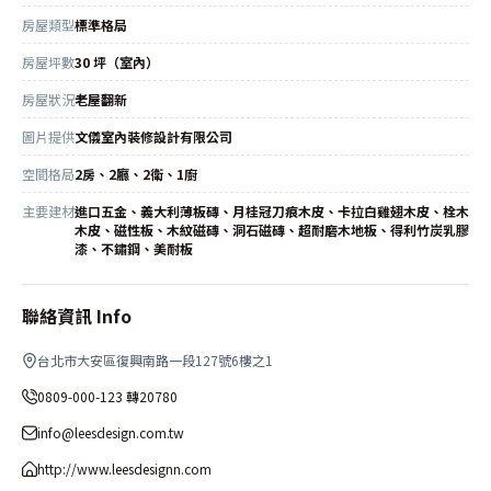
房屋類型
標準格局
房屋坪數
30 坪（室內）
房屋狀況
老屋翻新
圖片提供
文儀室內裝修設計有限公司
空間格局
2房、2廳、2衛、1廚
主要建材
進口五金、義大利薄板磚、月桂冠刀痕木皮、卡拉白雞翅木皮、栓木
木皮、磁性板、木紋磁磚、洞石磁磚、超耐磨木地板、得利竹炭乳膠
漆、不鏽鋼、美耐板
聯絡資訊 Info
台北市大安區復興南路一段127號6樓之1
0809-000-123 轉20780
info@leesdesign.com.tw
http://www.leesdesignn.com