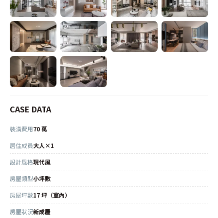
CASE DATA
裝潢費用
70 萬
居住成員
大人×1
設計風格
現代風
房屋類型
小坪數
房屋坪數
17 坪（室內）
房屋狀況
新成屋