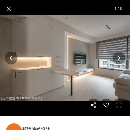
灰階潤感柔光美型小宅│17坪
×
1
/
8
馥築時尚設計