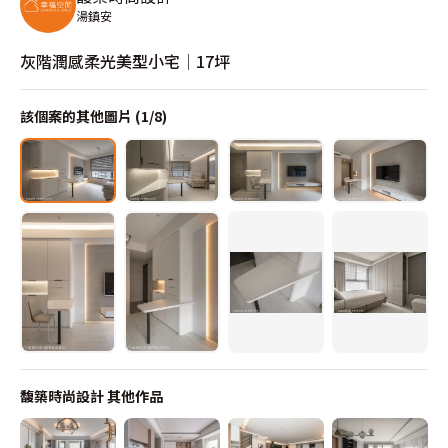
湯鎮安
灰階潤感柔光美型小宅│17坪
該個案的其他圖片 (
1
/
8
)
馥築時尚設計
其他作品