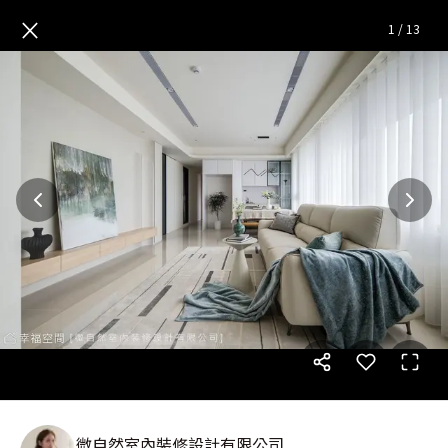
日式侘寂健康退休宅│35坪
—
×
1
/
13
微自然室內裝修設計有限公司