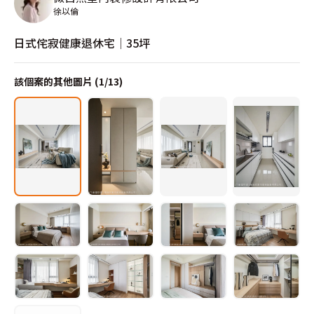
徐以倫
日式侘寂健康退休宅│35坪
該個案的其他圖片 (
1
/
13
)