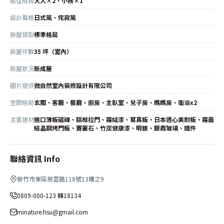
居住成員
大人×2、小孩×1
設計風格
日式風、侘寂風
房屋類型
標準格局
房屋坪數
35 坪（室內）
房屋狀況
新成屋
圖片提供
微自然室內裝修設計有限公司
空間格局
玄關、客廳、餐廳、廚房、主臥室、兒子房、媽媽房、衛浴x2
主要建材
進口薄板磁磚、鋁框拉門、霧絨漆、寫真板、日本透心美耐板、霧面
結晶鋼烤門板、賽麗石、竹炭健康漆、明鏡、銀霞玻璃、鐵件
聯絡資訊 Info
新竹市東區慈雲路118號13樓之9
0809-000-123 轉18134
minature.hsu@gmail.com