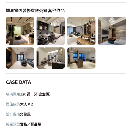
穎涵室內裝修有限公司
其他作品
CASE DATA
裝潢費用
120 萬 （不含空調）
居住成員
大人×2
設計風格
北歐風
房屋類型
實品／樣品屋