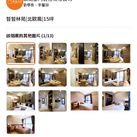
劉學泰、李馨妍
晢晢林苑|北歐風|15坪
該個案的其他圖片 (
1
/
13
)