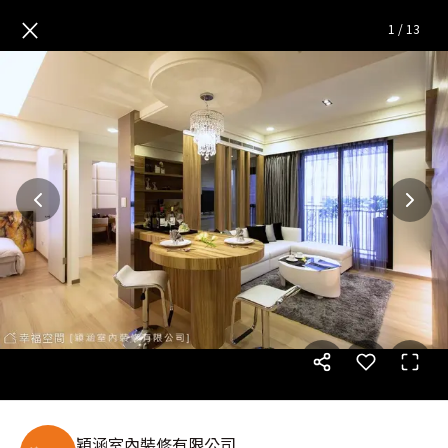
晢晢林苑|北歐風|15坪
— 完整
×
1
/
13
穎涵室內裝修有限公司