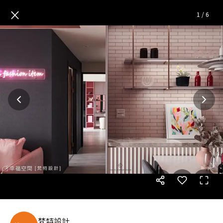
Black Pink|前衛風|19坪
— 完
×
1
/
6
梵特設計