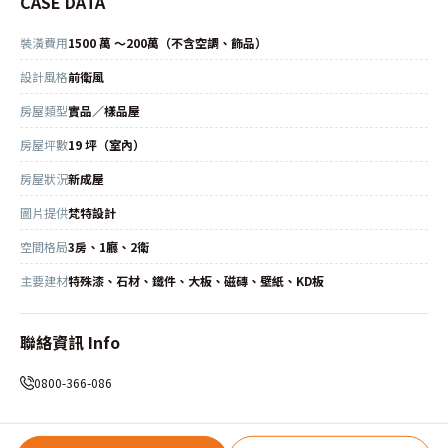
CASE DATA
裝潢費用
1500 萬 ～200萬（不含空調、飾品）
設計風格
前衛風
房屋類型
實品／樣品屋
房屋坪數
19 坪（室內）
房屋狀況
新成屋
圖片提供
梵特設計
空間格局
3房、1廳、2衛
主要建材
特殊漆、石材、鐵件、大板、磁磚、壁紙、KD板
聯絡資訊 Info
0800-366-086