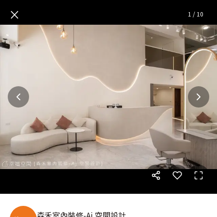
Dute Hair Salon|混搭風|60坪
×
1
/
10
森禾室內裝修-Aj 空間設計