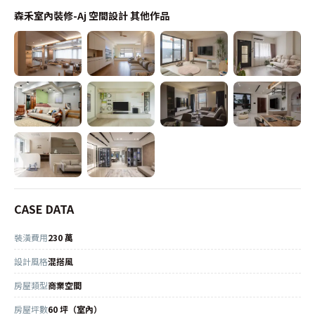
森禾室內裝修-Aj 空間設計
其他作品
CASE DATA
裝潢費用
230 萬
設計風格
混搭風
房屋類型
商業空間
房屋坪數
60 坪（室內）