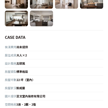
CASE DATA
裝潢費用
尚未提供
居住成員
大人×2
設計風格
北歐風
房屋類型
標準格局
房屋坪數
22 坪（室內）
房屋狀況
新成屋
圖片提供
至文室內裝修有限公司
空間格局
3房、2廳、2衛