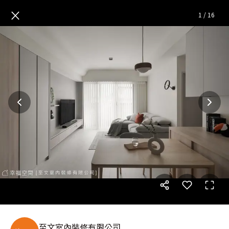
璞玥|北歐風|22坪
— 完整照片
×
1
/
16
至文室內裝修有限公司