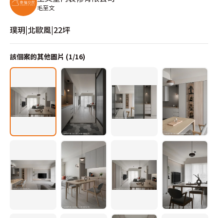
毛至文
璞玥|北歐風|22坪
該個案的其他圖片 (
1
/
16
)