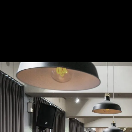
PJBC平鎮浸信會│混搭風
— 