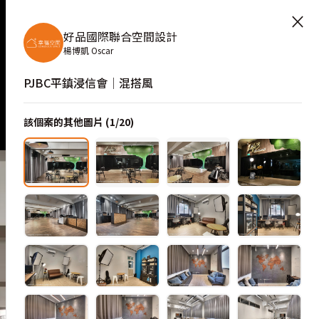
×
好品國際聯合空間設計
楊博凱 Oscar
PJBC平鎮浸信會│混搭風
該個案的其他圖片 (
1
/
20
)