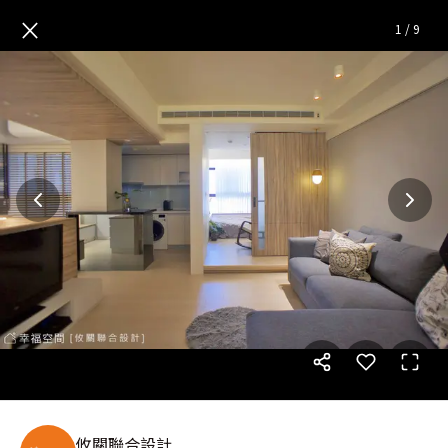
低調沉穩 恬靜棲居|現代風|20坪
×
1
/
9
攸關聯合設計