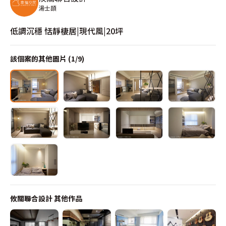
湯士頡
低調沉穩 恬靜棲居|現代風|20坪
該個案的其他圖片 (
1
/
9
)
攸關聯合設計
其他作品