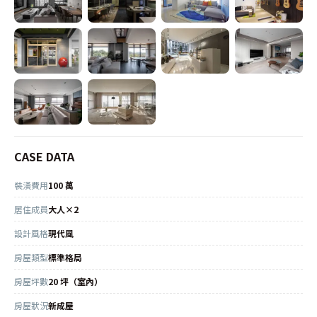
CASE DATA
裝潢費用
100 萬
居住成員
大人×2
設計風格
現代風
房屋類型
標準格局
房屋坪數
20 坪（室內）
房屋狀況
新成屋