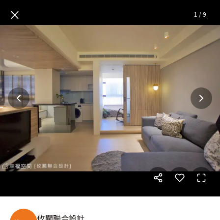
低調沉穩 恬靜棲居|現代風|20坪
×
1
/
9
攸關聯合設計