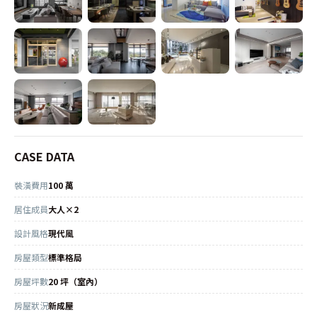
CASE DATA
裝潢費用
100 萬
居住成員
大人×2
設計風格
現代風
房屋類型
標準格局
房屋坪數
20 坪（室內）
房屋狀況
新成屋