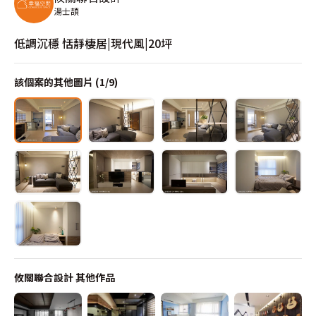
湯士頡
低調沉穩 恬靜棲居|現代風|20坪
該個案的其他圖片 (
1
/
9
)
攸關聯合設計
其他作品