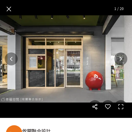
恆八味屋 林口店│現代風│70
×
1
/
20
攸關聯合設計