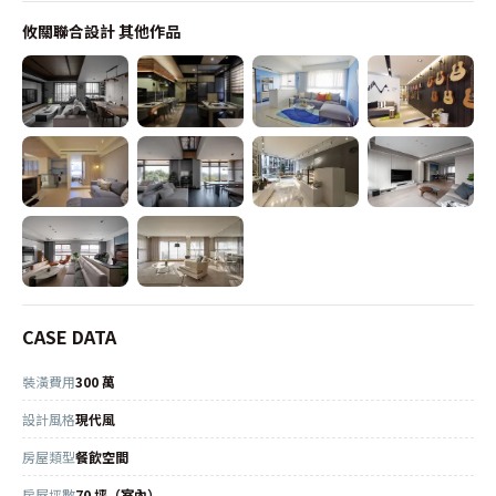
攸關聯合設計
其他作品
CASE DATA
裝潢費用
300 萬
設計風格
現代風
房屋類型
餐飲空間
房屋坪數
70 坪（室內）