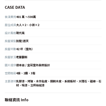
CASE DATA
裝潢費用
401 萬 ～500萬
居住成員
大人×2、小孩×2
設計風格
現代風
房屋類型
別墅/透天
房屋坪數
42 坪（室內）
房屋狀況
老屋翻新
圖片提供
德本迪 / 宜荷室內裝修設計
空間格局
4房、2廳、3衛
主要建材
乳膠漆、烤玻、木作貼皮、鋼刷木皮、系統板材、大理石、磁磚、石
材、噴漆、立邦絲絨漆
聯絡資訊 Info