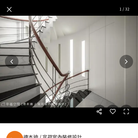
歸宿|現代風|42坪
— 完整照片
×
1
/
32
德本迪 / 宜荷室內裝修設計