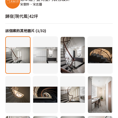
宋雯鈴、宋志鍾
歸宿|現代風|42坪
該個案的其他圖片 (
1
/
32
)