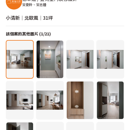
宋雯鈴、宋志鍾
小清新│北歐風│31坪
該個案的其他圖片 (
1
/
21
)