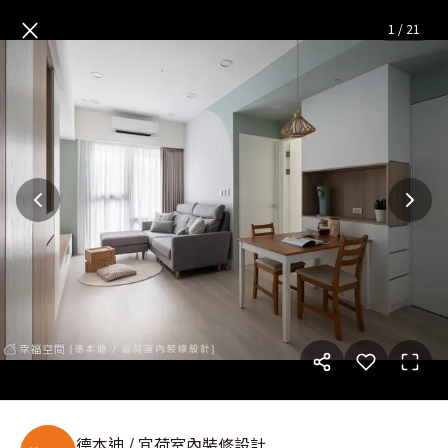
小清新│北歐風│31坪
— 完整
×
1
/
21
德本迪 / 宜荷室內裝修設計