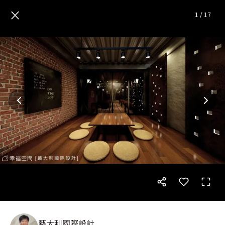
揉植復古紅磚 啜飲時代風華 2F
×
1
/
17
藝大利國際設計