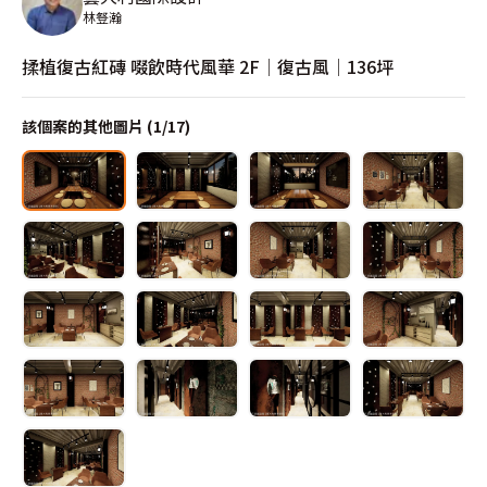
林豋瀚
揉植復古紅磚 啜飲時代風華 2F│復古風│136坪
該個案的其他圖片 (
1
/
17
)