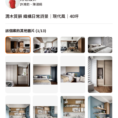
許鴻鈞、陳淑絹
潤木質韻 織構日常詩景│現代風│40坪
該個案的其他圖片 (
1
/
13
)