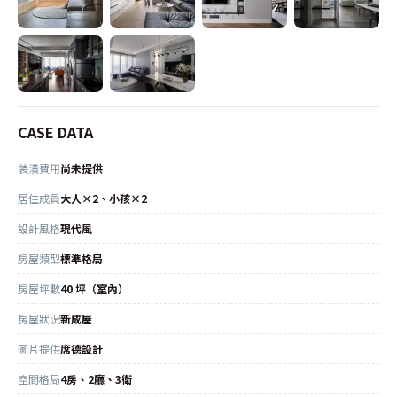
CASE DATA
裝潢費用
尚未提供
居住成員
大人×2、小孩×2
設計風格
現代風
房屋類型
標準格局
房屋坪數
40 坪（室內）
房屋狀況
新成屋
圖片提供
席德設計
空間格局
4房、2廳、3衛