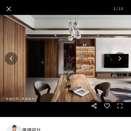
潤木質韻 織構日常詩景│現代風
×
1
/
13
席德設計