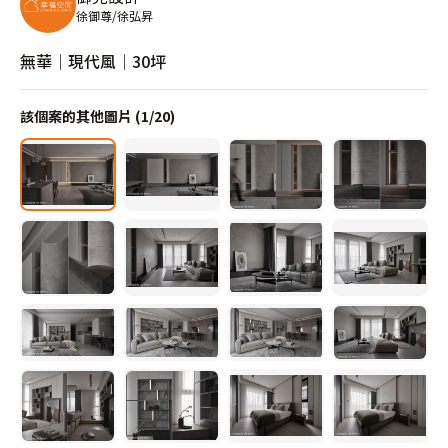
徐御尊/徐弘昇
無華│現代風│30坪
該個案的其他圖片 (
1
/
20
)