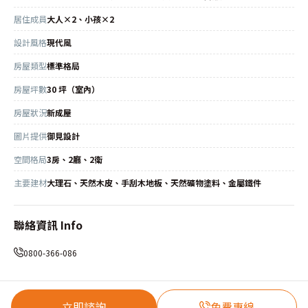
居住成員
大人×2、小孩×2
設計風格
現代風
房屋類型
標準格局
房屋坪數
30 坪（室內）
房屋狀況
新成屋
圖片提供
御見設計
空間格局
3房、2廳、2衛
主要建材
大理石、天然木皮、手刮木地板、天然礦物塗料、金屬鐵件
聯絡資訊 Info
0800-366-086
立即諮詢
免費專線