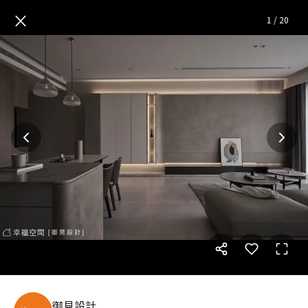
無華│現代風│30坪
— 完整照
×
1
/
20
御見設計