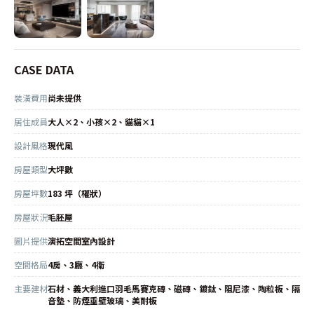
CASE DATA
裝潢費用
尚未提供
居住成員
大人×2、小孩×2、貓貓×1
設計風格
現代風
房屋類型
大坪數
房屋坪數
183 坪（權狀）
房屋狀況
毛胚屋
圖片提供
演拓空間室內設計
空間格局
4房、3廳、4衛
主要建材
石材、義大利進口羽毛馬賽克磚、磁磚、鍍鈦、阻尼漆、陶粒板、隔
音墊、防煙垂壁玻璃、美耐板