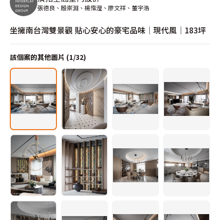
張德良、殷崇淵、楊霈瀅、廖文祥、董宇浩
坐擁南台灣雙景觀 貼心安心的豪宅品味│現代風│183坪
該個案的其他圖片 (
1
/
32
)