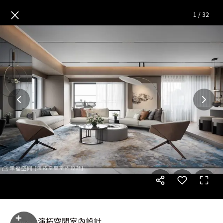
坐擁南台灣雙景觀 貼心安心的豪
×
1
/
32
演拓空間室內設計