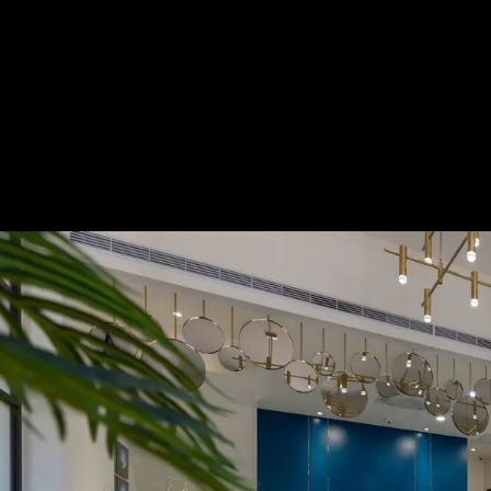
歐堤斯民宿│混搭風│400坪
—