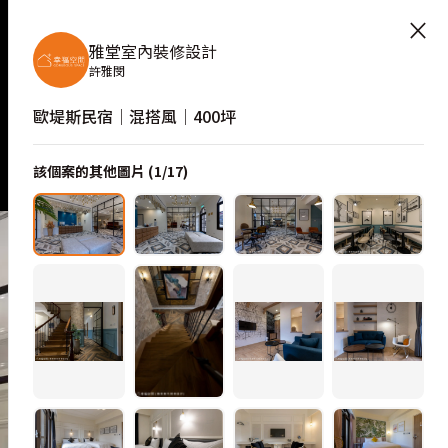
×
雅堂室內裝修設計
許雅閔
歐堤斯民宿│混搭風│400坪
該個案的其他圖片 (
1
/
17
)