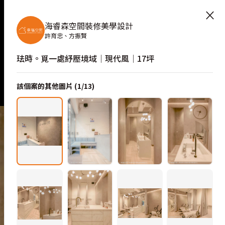
×
海睿森空間裝修美學設計
許育忠、方振賢
珐時。覓一處紓壓境域│現代風│17坪
該個案的其他圖片 (
1
/
13
)