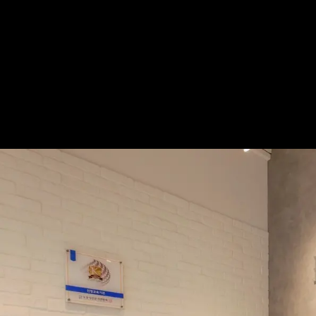
珐時。覓一處紓壓境域│現代風