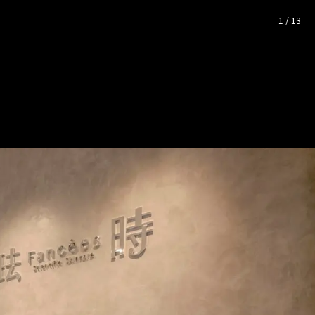
│17坪
— 完整照片空間靈感
1
/
13