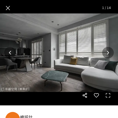
品藏│現代混搭風│71坪
— 完
×
1
/
14
峻設計