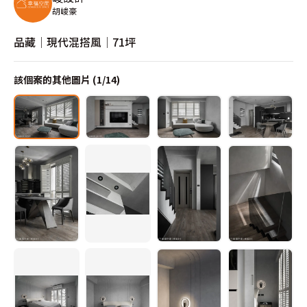
胡峻豪
品藏│現代混搭風│71坪
該個案的其他圖片 (
1
/
14
)