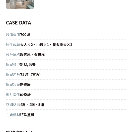
CASE DATA
裝潢費用
700 萬
居住成員
大人×2、小孩×1、黃金獵犬×1
設計風格
現代風、混搭風
房屋類型
別墅/透天
房屋坪數
71 坪（室內）
房屋狀況
新成屋
圖片提供
峻設計
空間格局
4房、2廳、5衛
主要建材
特殊塗料