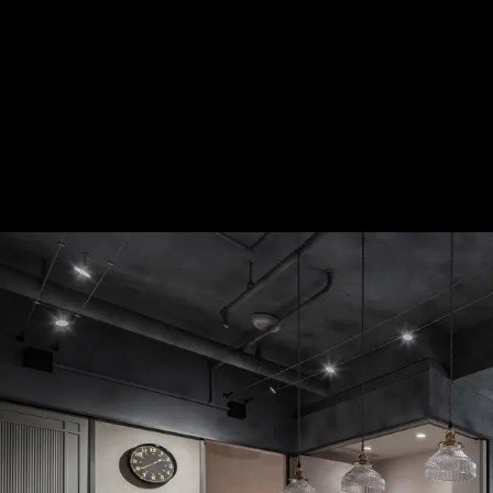
闊。舛花│混搭復古風│14坪