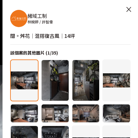
×
赭域工制
林婉婷 / 許智偉
闊。舛花│混搭復古風│14坪
該個案的其他圖片 (
1
/
35
)