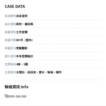
CASE DATA
裝潢費用
尚未提供
設計風格
其他、飯店風
房屋類型
工作空間
房屋坪數
80 坪（室內）
房屋狀況
老屋翻新
圖片提供
丰禾空間設計
空間格局
4房、1廳
主要建材
大理石、拓採岩、實木、玻璃、鐵件
聯絡資訊 Info
0800-366-086