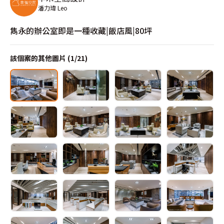
潘力瑋 Leo
雋永的辦公室即是一種收藏|飯店風|80坪
該個案的其他圖片 (
1
/
21
)