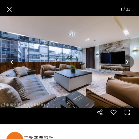
雋永的辦公室即是一種收藏|飯店
×
1
/
21
丰禾空間設計