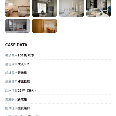
CASE DATA
裝潢費用
100 萬 以下
居住成員
大人×2
設計風格
現代風
房屋類型
標準格局
房屋坪數
22 坪（室內）
房屋狀況
新成屋
圖片提供
從此設計