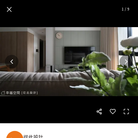
客變木質美宅 品味美好生活感│
×
1
/
9
從此設計