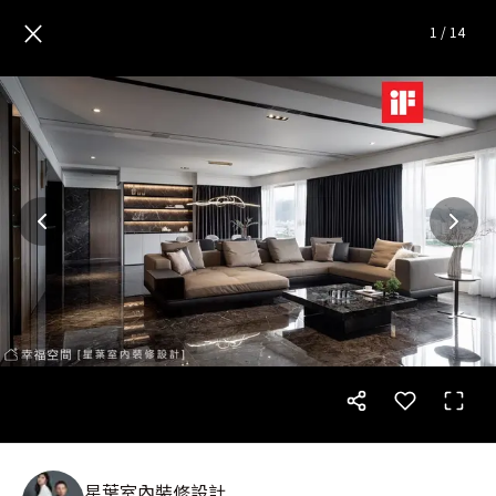
80坪河景宅 擁抱敞亮無壓的幸
×
1
/
14
星葉室內裝修設計