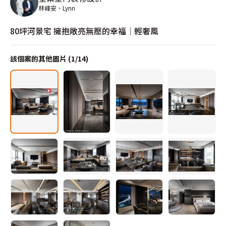
林峰安、Lynn
80坪河景宅 擁抱敞亮無壓的幸福│輕奢風
該個案的其他圖片 (
1
/
14
)