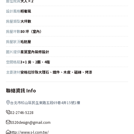
居住成員
大人×2
設計風格
輕奢風
房屋類型
大坪數
房屋坪數
80 坪（室內）
房屋狀況
毛胚屋
圖片提供
星葉室內裝修設計
空間格局
3+1 房、2廳、4衛
主要建材
安格拉珍珠大理石、鐵件、木皮、磁磚、烤漆
聯絡資訊 Info
台北市松山區民生東路五段69巷4弄15號1樓
02-2746-5228
S520design@gmail.com
http://www.s-l.com.tw/