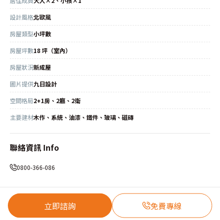
居住成員
大人×2、小孩×1
設計風格
北歐風
房屋類型
小坪數
房屋坪數
18 坪（室內）
房屋狀況
新成屋
圖片提供
九日設計
空間格局
2+1房、2廳、2衛
主要建材
木作、系統、油漆、鐵件、玻璃、磁磚
聯絡資訊 Info
0800-366-086
立即諮詢
免費專線