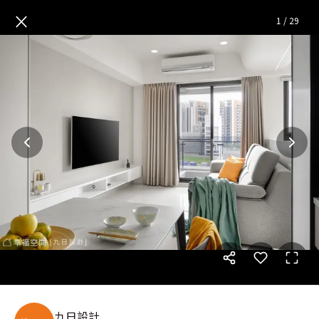
溫馨北歐風 譜寫幸福三口之家生
×
1
/
29
九日設計