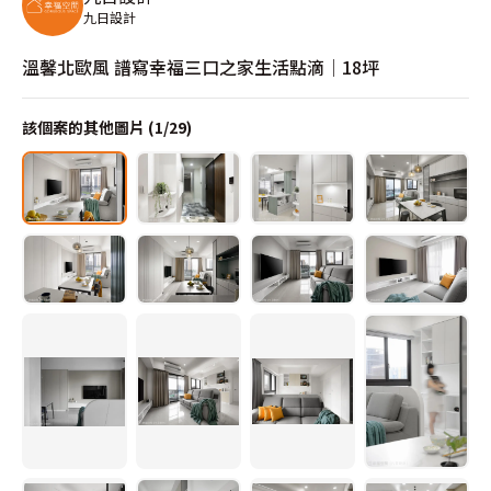
九日設計
溫馨北歐風 譜寫幸福三口之家生活點滴│18坪
該個案的其他圖片 (
1
/
29
)