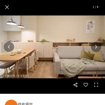
暖洋|北歐風|40坪
— 完整照片
×
1
/
8
從此設計