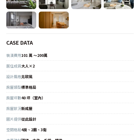
CASE DATA
裝潢費用
101 萬 ～200萬
居住成員
大人×2
設計風格
北歐風
房屋類型
標準格局
房屋坪數
40 坪（室內）
房屋狀況
新成屋
圖片提供
從此設計
空間格局
4房、2廳、3衛