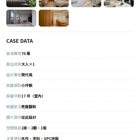
CASE DATA
裝潢費用
70 萬
居住成員
大人×1
設計風格
現代風
房屋類型
小坪數
房屋坪數
17 坪（室內）
房屋狀況
老屋翻新
圖片提供
從此設計
空間格局
2房、2廳、1衛
主要建材
木作、塗料、SPC地板