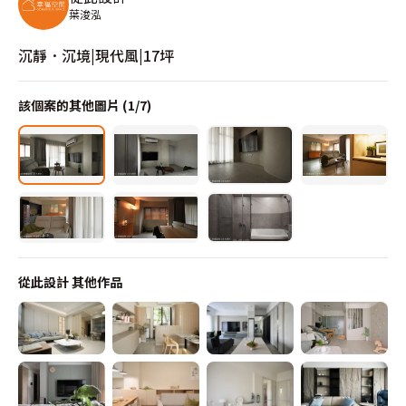
葉浚泓
沉靜．沉境|現代風|17坪
該個案的其他圖片 (
1
/
7
)
從此設計
其他作品