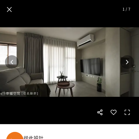
沉靜．沉境|現代風|17坪
— 完
×
1
/
7
從此設計