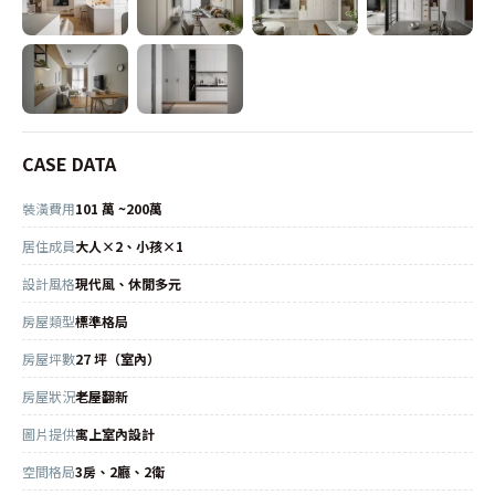
CASE DATA
裝潢費用
101 萬 ~200萬
居住成員
大人×2、小孩×1
設計風格
現代風、休閒多元
房屋類型
標準格局
房屋坪數
27 坪（室內）
房屋狀況
老屋翻新
圖片提供
寓上室內設計
空間格局
3房、2廳、2衛