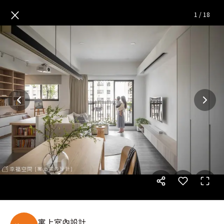
純白森活幸福宅│現代休閒多元
×
1
/
18
寓上室內設計