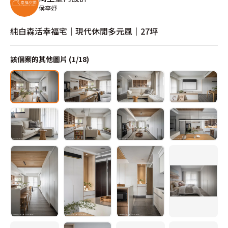
侯亭妤
純白森活幸福宅│現代休閒多元風│27坪
該個案的其他圖片 (
1
/
18
)