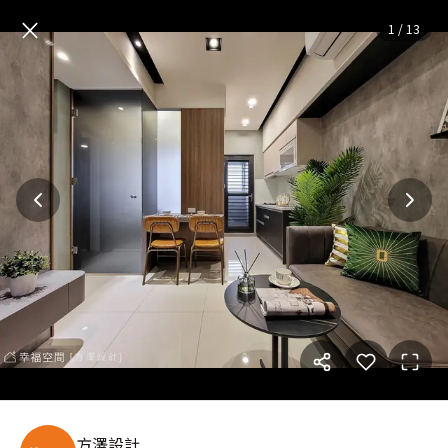
營造Loft特有的空間感｜22坪
×
1
/
13
方澤設計