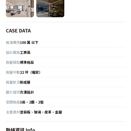
CASE DATA
裝潢費用
100 萬 以下
設計風格
工業風
房屋類型
標準格局
房屋坪數
22 坪（權狀）
房屋狀況
新成屋
圖片提供
方澤設計
空間格局
3房、2廳、2衛
主要建材
塗裝板、玻璃、皮革、金屬
聯絡資訊 Info