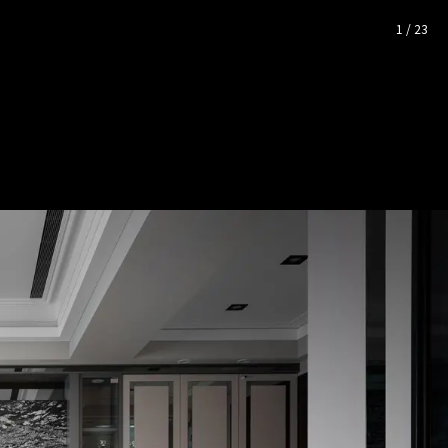
照片空間靈感
1
/
23