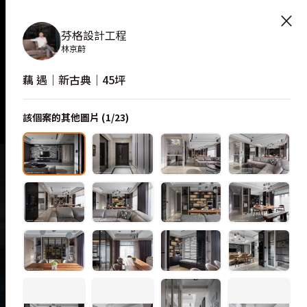
×
芬格設計工程
林京蔚
藕 遇｜新古典｜45坪
該個案的其他圖片 (
1
/
23
)