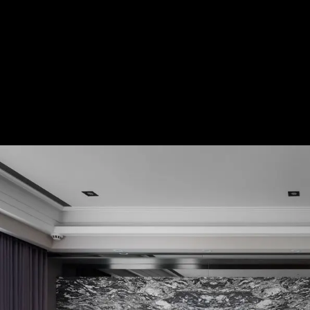
藕 遇｜新古典｜45坪
— 完整