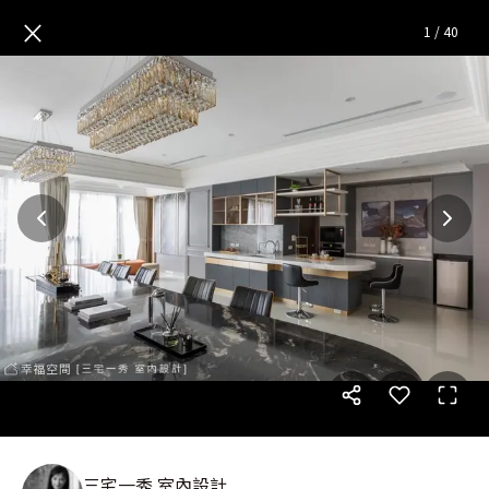
直擊 頂尖業務的專屬會議室│
×
1
/
40
三宅一秀 室內設計