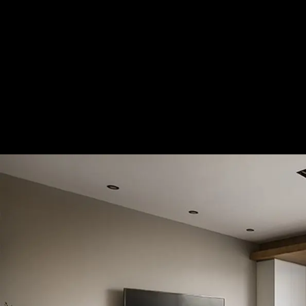
借景│33坪
— 完整照片空間靈