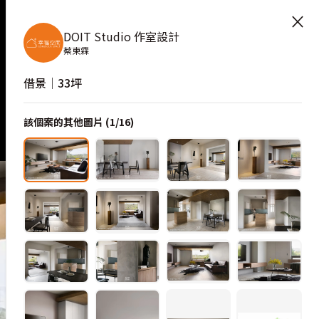
×
DOIT Studio 作室設計
蔡東霖
借景│33坪
該個案的其他圖片 (
1
/
16
)