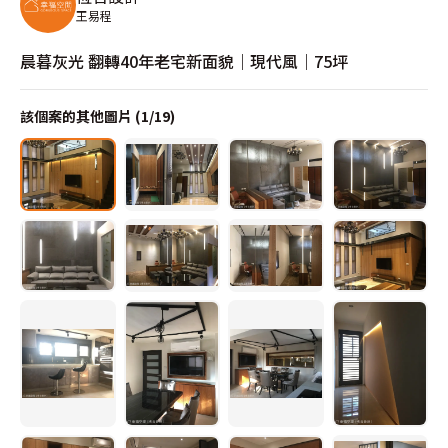
王易程
晨暮灰光 翻轉40年老宅新面貌｜現代風｜75坪
該個案的其他圖片 (
1
/
19
)