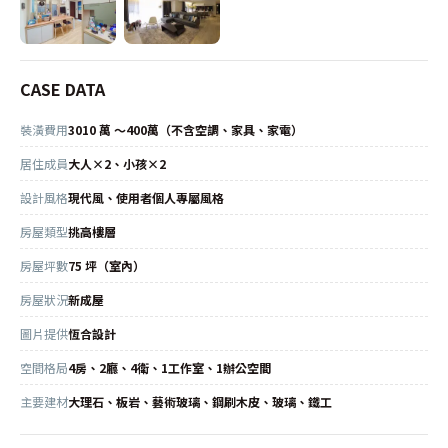
CASE DATA
裝潢費用
3010 萬 ～400萬（不含空調、家具、家電）
居住成員
大人×2、小孩×2
設計風格
現代風、使用者個人專屬風格
房屋類型
挑高樓層
房屋坪數
75 坪（室內）
房屋狀況
新成屋
圖片提供
恆合設計
空間格局
4房、2廳、4衛、1工作室、1辦公空間
主要建材
大理石、板岩、藝術玻璃、鋼刷木皮、玻璃、鐵工