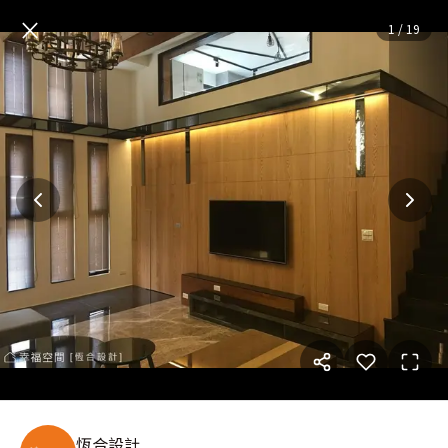
晨暮灰光 翻轉40年老宅新面貌
×
1
/
19
恆合設計